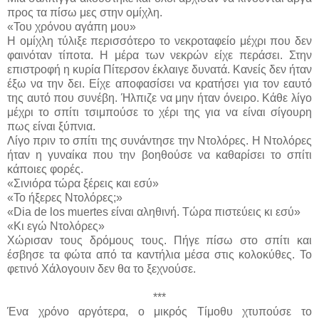
προς τα πίσω μες στην ομίχλη.
«Του χρόνου αγάπη μου»
Η ομίχλη τύλιξε περισσότερο το νεκροταφείο μέχρι που δεν
φαινόταν τίποτα. Η μέρα των νεκρών είχε περάσει. Στην
επιστροφή η κυρία Πίτερσον έκλαιγε δυνατά. Κανείς δεν ήταν
έξω να την δει. Είχε αποφασίσει να κρατήσει για τον εαυτό
της αυτό που συνέβη. Ήλπιζε να μην ήταν όνειρο. Κάθε λίγο
μέχρι το σπίτι τσιμπούσε το χέρι της για να είναι σίγουρη
πως είναι ξύπνια.
Λίγο πριν το σπίτι της συνάντησε την Ντολόρες. Η Ντολόρες
ήταν η γυναίκα που την βοηθούσε να καθαρίσει το σπίτι
κάποιες φορές.
«Σινιόρα τώρα ξέρεις και εσύ»
«Το ήξερες Ντολόρες;»
«Dia de los muertes είναι αληθινή. Τώρα πιστεύεις κι εσύ»
«Κι εγώ Ντολόρες»
Χώρισαν τους δρόμους τους. Πήγε πίσω στο σπίτι και
έσβησε τα φώτα από τα καντήλια μέσα στις κολοκύθες. Το
φετινό Χάλογουιν δεν θα το ξεχνούσε.
***
Ένα χρόνο αργότερα, ο μικρός Τίμοθυ χτυπούσε το