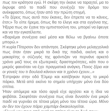
πως τον κράτησα εγώ.
Η σκέψη την έκανε να ταραχτεί, μα το
έκρυψε από το παιδί που συνέχιζε τον δρόμο του
ανέκφραστο, όπως ήταν από την πρώτη στιγμή.
«Το ξέρεις πως αυτό που έκανες, δεν έπρεπε να το κάνεις,
έτσι;» Το είπε ήρεμα, όπως θα το έλεγε και στα εγγόνια της.
Ήξερα πως αν έχανε την εμπιστοσύνη του, μπορεί να έφευγε
και να την εγκατέλειπε.
«Βαριέμαι συνέχεια εκεί μέσα και θέλω να βγαίνω όποτε
μπορώ.»
Η κυρία Πίτερσον δεν απάντησε. Σκέφτηκε μόνο μελαγχολικά
πως όταν ήταν μικρά τα δικά της παιδιά, εκείνη και ο
μακαρίτης ο σύζυγός της φρόντιζαν να περνάνε αρκετό
χρόνο μαζί τους σε εξωτερικές δραστηριότητες, κάτι που ο
μικρός φαινόταν να έχει πραγματικά ανάγκη.
Ποιος ξέρει και
οι γονείς του τι δουλειά κάνουν και τι χρόνο έχουν...»
Έστριψαν στην οδό Έλμερ και κατέβηκαν προς το μικρό
πάρκο. Μετά από εκείνο το σημείο υπήρχαν μόνο ένα δύο
σπίτια.
Ήταν απόμερα και τόσο αργά είχε αρχίσει και η ίδια να
φοβάται. Σκεφτόταν συνέχεια πως είναι δυνατόν ένα μικρό
παιδί να γυρνάει σε τέτοια μέρη μόνο του τέτοια ώρα.
Μόνο
αν δεν τον έχουν πάρει χαμπάρι δικαιολογείται.