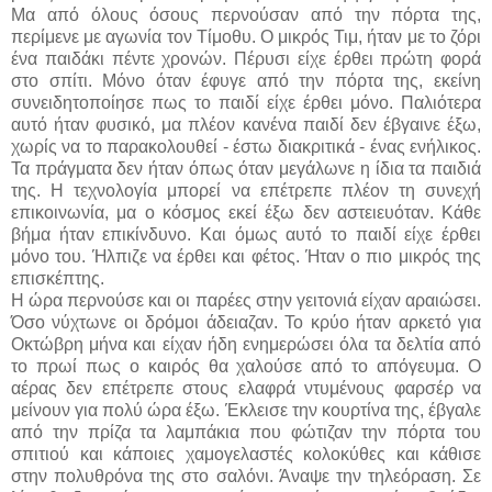
Μα από όλους όσους περνούσαν από την πόρτα της,
περίμενε με αγωνία τον Τίμοθυ. Ο μικρός Τιμ, ήταν με το ζόρι
ένα παιδάκι πέντε χρονών. Πέρυσι είχε έρθει πρώτη φορά
στο σπίτι. Μόνο όταν έφυγε από την πόρτα της, εκείνη
συνειδητοποίησε πως το παιδί είχε έρθει μόνο. Παλιότερα
αυτό ήταν φυσικό, μα πλέον κανένα παιδί δεν έβγαινε έξω,
χωρίς να το παρακολουθεί - έστω διακριτικά - ένας ενήλικος.
Τα πράγματα δεν ήταν όπως όταν μεγάλωνε η ίδια τα παιδιά
της. Η τεχνολογία μπορεί να επέτρεπε πλέον τη συνεχή
επικοινωνία, μα ο κόσμος εκεί έξω δεν αστειευόταν. Κάθε
βήμα ήταν επικίνδυνο. Και όμως αυτό το παιδί είχε έρθει
μόνο του. Ήλπιζε να έρθει και φέτος. Ήταν ο πιο μικρός της
επισκέπτης.
Η ώρα περνούσε και οι παρέες στην γειτονιά είχαν αραιώσει.
Όσο νύχτωνε οι δρόμοι άδειαζαν. Το κρύο ήταν αρκετό για
Οκτώβρη μήνα και είχαν ήδη ενημερώσει όλα τα δελτία από
το πρωί πως ο καιρός θα χαλούσε από το απόγευμα. Ο
αέρας δεν επέτρεπε στους ελαφρά ντυμένους φαρσέρ να
μείνουν για πολύ ώρα έξω. Έκλεισε την κουρτίνα της, έβγαλε
από την πρίζα τα λαμπάκια που φώτιζαν την πόρτα του
σπιτιού και κάποιες χαμογελαστές κολοκύθες και κάθισε
στην πολυθρόνα της στο σαλόνι. Άναψε την τηλεόραση. Σε