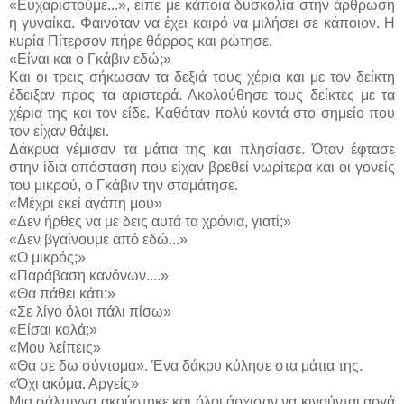
«Ευχαριστούμε...», είπε με κάποια δυσκολία στην άρθρωση
η γυναίκα. Φαινόταν να έχει καιρό να μιλήσει σε κάποιον. Η
κυρία Πίτερσον πήρε θάρρος και ρώτησε.
«Είναι και ο Γκάβιν εδώ;»
Και οι τρεις σήκωσαν τα δεξιά τους χέρια και με τον δείκτη
έδειξαν προς τα αριστερά. Ακολούθησε τους δείκτες με τα
χέρια της και τον είδε. Καθόταν πολύ κοντά στο σημείο που
τον είχαν θάψει.
Δάκρυα γέμισαν τα μάτια της και πλησίασε. Όταν έφτασε
στην ίδια απόσταση που είχαν βρεθεί νωρίτερα και οι γονείς
του μικρού, ο Γκάβιν την σταμάτησε.
«Μέχρι εκεί αγάπη μου»
«Δεν ήρθες να με δεις αυτά τα χρόνια, γιατί;»
«Δεν βγαίνουμε από εδώ...»
«Ο μικρός;»
«Παράβαση κανόνων....»
«Θα πάθει κάτι;»
«Σε λίγο όλοι πάλι πίσω»
«Είσαι καλά;»
«Μου λείπεις»
«Θα σε δω σύντομα». Ένα δάκρυ κύλησε στα μάτια της.
«Όχι ακόμα. Αργείς»
Μια σάλπιγγα ακούστηκε και όλοι άρχισαν να κινούνται αργά