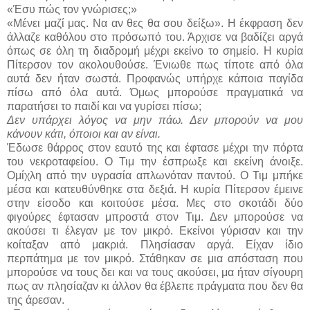
«Έσυ πώς τον γνώρισες;»
«Μένει μαζί μας. Να αν θες θα σου δείξω». Η έκφραση δεν
άλλαζε καθόλου στο πρόσωπό του. Άρχισε να βαδίζει αργά
όπως σε όλη τη διαδρομή μέχρι εκείνο το σημείο. Η κυρία
Πίτερσον τον ακολουθούσε. Ένιωθε πως τίποτε από όλα
αυτά δεν ήταν σωστά. Προφανώς υπήρχε κάποια παγίδα
πίσω από όλα αυτά. Όμως μπορούσε πραγματικά να
παρατήσει το παιδί και να γυρίσει πίσω;
Δεν υπάρχει λόγος να μην πάω. Δεν μπορούν να μου
κάνουν κάτι, όποιοι και αν είναι.
Έδωσε θάρρος στον εαυτό της και έφτασε μέχρι την πόρτα
του νεκροταφείου. Ο Τιμ την έσπρωξε και εκείνη άνοιξε.
Ομίχλη από την υγρασία απλωνόταν παντού. Ο Τιμ μπήκε
μέσα και κατευθύνθηκε στα δεξιά. Η κυρία Πίτερσον έμεινε
στην είσοδο και κοιτούσε μέσα. Μες στο σκοτάδι δύο
φιγούρες έφτασαν μπροστά στον Τιμ. Δεν μπορούσε να
ακούσει τι έλεγαν με τον μικρό. Εκείνοι γύρισαν και την
κοίταξαν από μακριά. Πλησίασαν αργά. Είχαν ίδιο
περπάτημα με τον μικρό. Στάθηκαν σε μια απόσταση που
μπορούσε να τους δει και να τους ακούσει, μα ήταν σίγουρη
πως αν πλησίαζαν κι άλλον θα έβλεπε πράγματα που δεν θα
της άρεσαν.