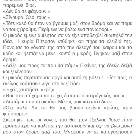
παρέμενε ίδιος.
«Δεν θα σε ψάχνουν;»
«Σίγουρα. Όλοι τους.»
«Τότε καλό θα ήταν να βγούμε μαζί στον δρόμο και να πάμε
να τους βρούμε. Περίμενε να βάλω ένα πανωφόρι.»
Ο μικρός έμεινε αμίλητος σα να είχε αποδεχθεί σιωπηλά την
ιδέα. Η κυρία Πίτερσον ντύθηκε και πήρε τα κλειδιά της.
Πονούσε το γόνατο της από την αλλαγή του καιρού και το
κρύο και ήλπιζα να μένει κοντά ο μικρός. Βγήκαν μαζί στον
δρόμο.
«Δείξε μου προς τα που θα πάμε» Εκείνος της έδειξε δεξιά
και ξεκίνησαν.
Ο μικρός περπατούσε αργά και αυτό τη βόλευε. Είδε πως κι
εκείνος κούτσαινε λίγο στο δεξί πόδι.
«Έχεις χτυπήσει μικρέ;»
«Ναι, στο ατύχημα που είχα, έσπασε ο αστράγαλός μου.»
«Λυπάμαι που το ακούω. Μένεις μακριά από εδώ.»
«Όχι πολύ. Αν και θα μας βρουν εκείνοι πρώτα, πριν
φτάσουμε.»
Σκέφτηκε πως οι γονείς του θα ήταν έξαλλοι.
Ίσως ήταν
προτιμότερο να καλέσω την αστυνομία και όχι να βγω μόνη
μου στον δρόμο μαζί του. Μπορούν να με κατηγορήσουν