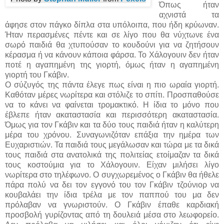
Όπως ήταν
αχνιστά τα
άφησε στον πάγκο δίπλα στα υπόλοιπα, που ήδη κρύωναν.
Ήταν περασμένες πέντε και σε λίγο που θα νύχτωνε ένα
σωρό παιδιά θα χτυπούσαν το κουδούνι για να ζητήσουν
κέρασμα ή να κάνουν κάποια φάρσα. Το Χάλογουιν δεν ήταν
ποτέ η αγαπημένη της γιορτή, όμως ήταν η αγαπημένη
γιορτή του Γκάβιν.
Ο σύζυγός της πάντα έλεγε πως είναι η πιο ωραία γιορτή.
Καθόταν μέρες νωρίτερα και στόλιζε το σπίτι. Προσπαθούσε
να το κάνει να φαίνεται τρομακτικό. Η ίδια το μόνο που
έβλεπε ήταν ακαταστασία και περισσότερη ακαταστασία.
Όμως για τον Γκάβιν και τα δύο τους παιδιά ήταν η καλύτερη
μέρα του χρόνου. Συναγωνιζόταν επάξια την ημέρα των
Ευχαριστιών. Τα παιδιά τους μεγάλωσαν και τώρα με τα δικά
τους παιδιά στα ανατολικά της πολιτείας ετοίμαζαν τα δικά
τους κοστούμια για το Χάλογουιν. Είχαν μιλήσει λίγο
νωρίτερα στο τηλέφωνο. Ο συγχωρεμένος ο Γκάβιν θα ήθελε
πάρα πολύ να δει τον εγγονό του τον Γκάβιν τζούνιορ να
κουβαλάει την ίδια τρέλα με τον παππού του μα δεν
πρόλαβαν να γνωριστούν. Ο Γκάβιν έπαθε καρδιακή
προσβολή γυρίζοντας από τη δουλειά μέσα στο λεωφορείο.