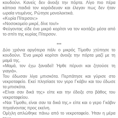
κουδούνι. Κανείς δεν άνοιξε την πόρτα. Λίγο πιο πέρα
κάποια παιδιά τον κορόιδευαν και έλεγαν πως δεν ήταν
ωραία ντυμένος. Ρώτησε μονολεκτικά.
«Κυρία Πίτερσον;»
«Νοσοκομείο μικρέ, δίνε του!»
Φεύγοντας είδε ένα μικρό κορίτσι να τον κοιτάζει μέσα από
το σπίτι της κυρίας Πίτερσον.
***
Δύο χρόνια αργότερα πάλι ο μικρός Τίμοθυ χτύπησε το
κουδούνι. Ένα μικρό κορίτσι άνοιξε την πόρτα μαζί με τη
μαμά της.
«Μαμά, τον έχω ξαναδεί! Ήρθε πέρυσι και ζητούσε τη
γιαγιά».
Του έδωσαν λίγα μπισκότα. Περπάτησε και γύρισε στο
νεκροταφείο. Εκεί πλησίασε τον γερο Γκάβιν και του έδωσε
τα μπισκότα.
«Είναι σαν δικά της» είπε και την έδειξε στο βάθος του
νεκροταφείου.
«Ναι Τίμοθυ, είναι σαν τα δικά της.» είπε και ο γερο Γκάβιν
πηγαίνοντας προς εκείνη.
Ομίχλη απλώθηκε πάνω από το νεκροταφείο. Ήταν η μέρα