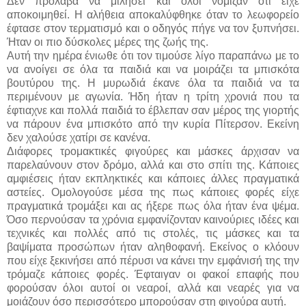
Δεν πρόλαβα να μιλήσει και όλοι νόμιζαν ότι είχε
αποκοιμηθεί. Η αλήθεια αποκαλύφθηκε όταν το λεωφορείο
έφτασε στον τερματισμό και ο οδηγός πήγε να τον ξυπνήσει.
Ήταν οι πιο δύσκολες μέρες της ζωής της.
Αυτή την ημέρα ένιωθε ότι τον τιμούσε λίγο παραπάνω με το
να ανοίγει σε όλα τα παιδιά και να μοιράζει τα μπισκότα
βουτύρου της. Η μυρωδιά έκανε όλα τα παιδιά να τα
περιμένουν με αγωνία. Ήδη ήταν η τρίτη χρονιά που τα
έφτιαχνε και πολλά παιδιά το έβλεπαν σαν μέρος της γιορτής
να πάρουν ένα μπισκότο από την κυρία Πίτερσον. Εκείνη
δεν χαλούσε χατίρι σε κανένα.
Διάφορες τρομακτικές φιγούρες και μάσκες άρχισαν να
παρελαύνουν στον δρόμο, αλλά και στο σπίτι της. Κάποιες
αμφιέσεις ήταν εκπληκτικές και κάποιες άλλες πραγματικά
αστείες. Ομολογούσε μέσα της πως κάποιες φορές είχε
πραγματικά τρομάξει και ας ήξερε πως όλα ήταν ένα ψέμα.
Όσο περνούσαν τα χρόνια εμφανίζονταν καινούριες ιδέες και
τεχνικές και πολλές από τις στολές, τις μάσκες και τα
βαψίματα προσώπων ήταν αληθοφανή. Εκείνος ο κλόουν
που είχε ξεκινήσει από πέρυσι να κάνει την εμφάνισή της την
τρόμαζε κάποιες φορές. Έφταιγαν οι φακοί επαφής που
φορούσαν όλοι αυτοί οι νεαροί, αλλά και νεαρές για να
μοιάζουν όσο περισσότερο μπορούσαν στη φιγούρα αυτή.