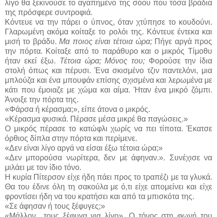
λίγο θα ξεκινούσε το αγαπημένο της σόου που τόσα βράδια
της πρόσφερε συντροφιά.
Κόντευε να την πάρει ο ύπνος, όταν χτύπησε το κουδούνι.
Γλαρωμένη ακόμα κοίταξε το ρολόι της. Κόντευε έντεκα και
μισή το βράδυ.
Μα ποιος είναι τέτοια ώρα;
Πήγε αργά προς
την πόρτα. Κοίταξε από το παράθυρο και ο μικρός Τίμοθυ
ήταν εκεί έξω.
Τέτοια ώρα; Μόνος του;
Φορούσε την ίδια
στολή όπως και πέρυσι. Ένα σκισμένο τζιν παντελόνι, μια
μπλούζα και ένα μπουφάν επίσης σχισμένα και λερωμένα με
κάτι που έμοιαζε με χώμα και αίμα. Ήταν ένα μικρό ζόμπι.
Άνοιξε την πόρτα της.
«Φάρσα ή κέρασμα;», είπε άτονα ο μικρός.
«Κέρασμα φυσικά. Πέρασε μέσα μικρέ θα παγώσεις.»
Ο μικρός πέρασε το κατώφλι χωρίς να πει τίποτα. Έκατσε
όρθιος δίπλα στην πόρτα και περίμενε.
«Δεν είναι λίγο αργά να είσαι έξω τέτοια ώρα;»
«Δεν μπορούσα νωρίτερα, δεν με άφηναν.». Συνέχισε να
μιλάει με τον ίδιο τόνο.
Η κυρία Πίτερσον είχε ήδη πάει προς το τραπέζι με τα γλυκά.
Θα του έδινε όλη τη σακούλα με ό,τι είχε απομείνει και είχε
φροντίσει ήδη να του κρατήσει και από τα μπισκότα της.
«Σε άφησαν ή τους ξέφυγες;»
«Μάλλον.. τους ξέφυγα για λίγο». Ο τόνος στη φωνή του