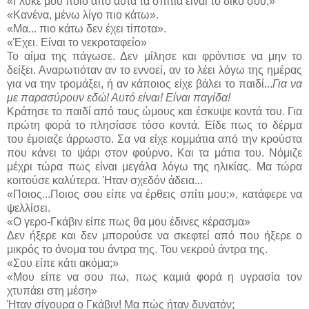
«Γλυκέ μου ποιο από αυτά τα σπίτια είναι το δικό σου;»
«Κανένα, μένω λίγο πιο κάτω».
«Μα... πιο κάτω δεν έχει τίποτα».
«Έχει. Είναι το νεκροταφείο»
Το αίμα της πάγωσε. Δεν μίλησε και φρόντισε να μην το
δείξει. Αναρωτιόταν αν το εννοεί, αν το λέει λόγω της ημέρας
για να την τρομάξει, ή αν κάποιος είχε βάλει το παιδί...
Για να
με παρασύρουν εδώ! Αυτό είναι! Είναι παγίδα!
Κράτησε το παιδί από τους ώμους και έσκυψε κοντά του. Για
πρώτη φορά το πλησίασε τόσο κοντά. Είδε πως το δέρμα
του έμοιαζε άρρωστο. Σα να είχε κομμάτια από την κρούστα
που κάνει το ψάρι στον φούρνο. Και τα μάτια του. Νόμιζε
μέχρι τώρα πως είναι μεγάλα λόγω της ηλικίας. Μα τώρα
κοιτούσε καλύτερα. Ήταν σχεδόν άδεια...
«Ποιος...Ποιος σου είπε να έρθεις σπίτι μου;», κατάφερε να
ψελλίσει.
«Ο γερο-Γκάβιν είπε πως θα μου έδινες κέρασμα»
Δεν ήξερε και δεν μπορούσε να σκεφτεί από που ήξερε ο
μικρός το όνομα του άντρα της. Του νεκρού άντρα της.
«Σου είπε κάτι ακόμα;»
«Μου είπε να σου πω, πως καμιά φορά η υγρασία τον
χτυπάει στη μέση»
Ήταν σίγουρα ο Γκάβιν! Μα πώς ήταν δυνατόν;