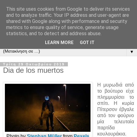
This site uses cookies from Google to deliver its services
and to analyze traffic. Your IP address and user-agent are
shared with Google along with performance and security
metrics to ensure quality of service, generate usage
statistics, and to detect and address abuse.
LEARN MORE
GOT IT
▼
Τρίτη 29 Οκτωβρίου 2019
Dia de los muertos
Η μυρωδιά από
το βούτυρο είχε
πλημμυρίσει το
σπίτι. Η κυρία
Πίτερσον έβγαλε
από τον φούρνο
μία τελευταία
παρτίδα
κουλουράκια.
Photo by
Stephan Müller
from
Pexels