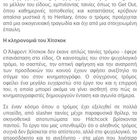
το μέλλον του είδους, εμπνέοντας ταινίες όπως το Get Out,
όπου καθημερινές τοποθεσίες και καταστάσεις κρύβουν
απαίσια μυστικά ή το Heritary, όπου ο τρόμος προέρχεται
από μια οικογενειακή τραγωδία και όχι από μια στοιχειωμένη
έπαυλη.
Η κληρονομιά του Χίτσκοκ
Ο Άλφρεντ Χίτσκοκ δεν έκανε απλώς ταινίες τρόμου - έφερε
επανάσταση στο είδος. Οι καινοτομίες του στον ψυχολογικό
τρόμο, το σασπένς, την οπτική αφήγηση και την ανατροπή
των προσδοκιών του κοινού έχουν αφήσει ανεξίτηλο το
στίγμα του στον κινηματογράφο. Ο σύγχρονος τρόμος
οφείλει ένα μεγάλο ευχαριστώ στο έργο του και η επιρροή
του, η οποία μπορεί ακόμα να γίνει αισθητή στο πώς οι
κινηματογραφιστές δημιουργούν ένταση και αγωνία σήμερα.
Σε έναν κόσμο όπου ο τρόμος έχει εξελιχθεί σε πολλά
υποείδη, από slasher ταινίες μέχρι παραφυσικά θρίλερ, τα
σκηνοθετικά αποτυπώματα του Hitchcock βρίσκονται
παντού. Το έργο του μας υπενθυμίζει ότι ο αληθινός τρόμος
συχνά δεν βρίσκεται στο απίστευτο, αλλά στο ψυχολογικό, το
απροσδόκητο και το ανεξήγητο - στα μέρη που λιγότερο