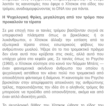
λοιπόν τις καινοτομίες που έφερε ο Χίτσκοκ στο είδος του
τρόμου, αναδιαμορφώνοντας το DNA του για πάντα.
Η Ψυχολογική Φρίκη, μεγαλύτερη από τον τρόμο που
προκαλούν τα τέρατα
Σε μια εποχή που οι ταινίες τρόμου βασίζονταν συχνά σε
υπερφυσικά πλάσματα όπως οι βρικόλακες ή οι
λυκάνθρωποι, ο Χίτσκοκ άλλαξε την εστίαση από τα
εξωτερικά τέρατα στους εσωτερικούς φόβους του
ανθρώπινου μυαλού. Ήξερε ότι το πιο τρομακτικό πράγμα
δεν είναι αυτό που κρύβεται στις σκιές, αλλά αυτό που
υπάρχει μέσα στο κεφάλι μας. Σε ταινίες όπως το Psycho
(1960), ο Χίτσκοκ σύστησε στο κοινό τον Νόρμαν Μπέιτς —
έναν φαινομενικά ακίνδυνο άνθρωπο του οποίου η
ψυχολογική αστάθεια τον κάνει πολύ πιο τρομακτικό από
οποιοδήποτε φάντασμα ή δαίμονα. Η καινοτομία του Psycho
βρισκόταν στην απερίφραστη απεικόνιση της ανθρώπινης
τρέλας, παρουσιάζοντας την ιδέα ότι ο αληθινός τρόμος θα
μπορούσε να προέλθει από οποιονδήποτε, ακόμα και από
έναν απλό ιδιοκτήτη μοτέλ.
Το ψυχολογικό βάθος του Χίτσκοκ ώθησε το είδος του