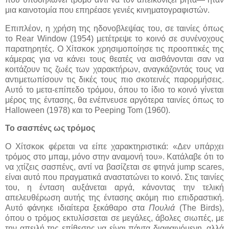
μια καινοτομία που επηρέασε γενιές κινηματογραφιστών.
Επιπλέον, η χρήση της ηδονοβλεψίας του, σε ταινίες όπως
το Rear Window (1954) μετέτρεψε το κοινό σε συνένοχους
παρατηρητές. Ο Χίτσκοκ χρησιμοποίησε τις προοπτικές της
κάμερας για να κάνει τους θεατές να αισθάνονται σαν να
κοιτάζουν τις ζωές των χαρακτήρων, αναγκάζοντάς τους να
αντιμετωπίσουν τις δικές τους πιο σκοτεινές παρορμήσεις.
Αυτό το μετα-επίπεδο τρόμου, όπου το ίδιο το κοινό γίνεται
μέρος της έντασης, θα ενέπνευσε αργότερα ταινίες όπως το
Halloween (1978) και το Peeping Tom (1960).
Το σασπένς ως τρόμος
Ο Χίτσκοκ φέρεται να είπε χαρακτηριστικά: «Δεν υπάρχει
τρόμος στο μπαμ, μόνο στην αναμονή του». Κατάλαβε ότι το
να χτίζεις σασπένς, αντί να βασίζεται σε φτηνά jump scares,
είναι αυτό που πραγματικά αναστατώνει το κοινό. Στις ταινίες
του, η ένταση αυξάνεται αργά, κάνοντας την τελική
απελευθέρωση αυτής της έντασης ακόμη πιο επιδραστική.
Αυτό φάνηκε ιδιαίτερα ξεκάθαρο στα
Πουλιά
(The Birds),
όπου ο τρόμος εκτυλίσσεται σε μεγάλες, άβολες σιωπές, με
την απειλή της επίθεσης να είναι πάντα διαφαινόμενη, αλλά