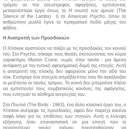
τρόμου σε πιο εσωστρεφείς αφηγήσεις, εμπνέοντας
μεταγενέστερα έργα όπως το
Η σιωπή των αμνών
(The
Silence of the Lambs) ή το
American Psycho
, όπου το
ανθρώπινο μυαλό έγινε το πραγματικό πεδίο μάχης του
φόβου.
Η Ανατροπή των Προσδοκιών
Ο Χίτσκοκ αγαπούσε να παίζει με τις προσδοκίες του κοινού
του. Στο Psycho, σόκαρε τους θεατές σκοτώνοντας τον κύριο
χαρακτήρα, Marion Crane, νωρίς στην ταινία - μια άμεση
αντίφαση με την τυπική αφηγηματική δομή της εποχής. Αυτή
η ανατροπή της πλοκής δεν αφορούσε μόνο την αξία του
σοκ. Εισήγαγε ένα στοιχείο απρόβλεπτου που θα αγκάλιαζαν
οι μετέπειτα οι ταινίες τρόμου. Το κοινό δεν μπορούσε πλέον
να εμπιστευτεί τους συμβατικούς κανόνες της αφήγησης,
που ενίσχυαν το αίσθημα ανησυχίας του.
Στα
Πουλιά
(The Birds - 1963), ένα άλλο κλασικό έργο του, ο
Χίτσκοκ ανέτρεψε τις προσδοκίες, αφού δεν παρείχε κανένα
σαφή λόγο για τις επιθέσεις των πτηνών. Αυτή η έλλειψη
εξήγησης ήταν επαναστατική σε μια εποχή που οι
περισσότερες ταινίες τρόμου προσπαθούσαν να