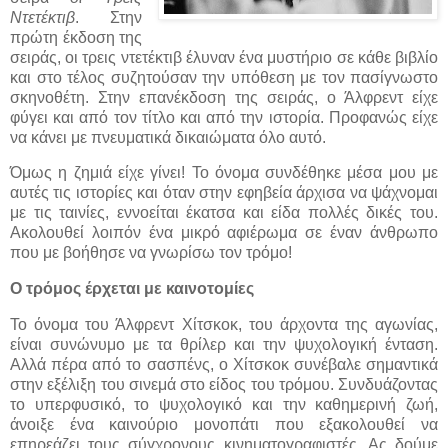
Ντετέκτιβ
. Στην
πρώτη έκδοση της
σειράς, οι τρεις ντετέκτιβ έλυναν ένα μυστήριο σε κάθε βιβλίο
και στο τέλος συζητούσαν την υπόθεση με τον πασίγνωστο
σκηνοθέτη. Στην επανέκδοση της σειράς, ο Άλφρεντ είχε
φύγει και από τον τίτλο και από την ιστορία. Προφανώς είχε
να κάνει με πνευματικά δικαιώματα όλο αυτό.
Όμως η ζημιά είχε γίνει! Το όνομα συνδέθηκε μέσα μου με
αυτές τις ιστορίες και όταν στην εφηβεία άρχισα να ψάχνομαι
με τις ταινίες, εννοείται έκατσα και είδα πολλές δικές του.
Ακολουθεί λοιπόν ένα μικρό αφιέρωμα σε έναν άνθρωπο
που με βοήθησε να γνωρίσω τον τρόμο!
Ο τρόμος έρχεται με καινοτομίες
Το όνομα του Άλφρεντ Χίτσκοκ, του άρχοντα της αγωνίας,
είναι συνώνυμο με τα θρίλερ και την ψυχολογική ένταση.
Αλλά πέρα ​​από το σασπένς, ο Χίτσκοκ συνέβαλε σημαντικά
στην εξέλιξη του σινεμά στο είδος του τρόμου. Συνδυάζοντας
το υπερφυσικό, το ψυχολογικό και την καθημερινή ζωή,
άνοιξε ένα καινούριο μονοπάτι που εξακολουθεί να
επηρεάζει τους σύγχρονους κινηματογραφιστές. Ας δούμε