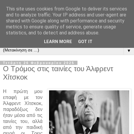
This site uses cookies from Google to deliver its services
and to analyze traffic. Your IP address and user-agent are
shared with Google along with performance and security
metrics to ensure quality of service, generate usage
statistics, and to detect and address abuse.
LEARN MORE
GOT IT
▼
Τετάρτη 26 Φεβρουαρίου 2025
Ο Τρόμος στις ταινίες του Άλφρεντ
Χίτσκοκ
Η πρώτη μου
επαφή με τον
Άλφρεντ Χίτσκοκ,
παραδόξως δεν
ήταν μέσα από τις
ταινίες του, αλλά
από την παιδική
σειρά
οι Τρεις