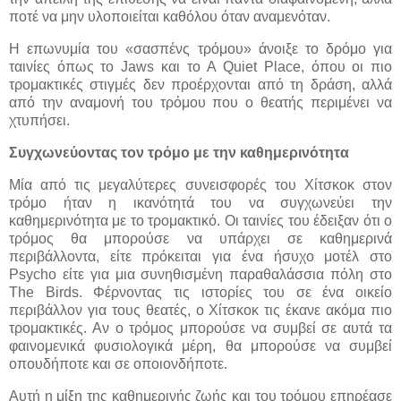
ποτέ να μην υλοποιείται καθόλου όταν αναμενόταν.
Η επωνυμία του «σασπένς τρόμου» άνοιξε το δρόμο για
ταινίες όπως το Jaws και το A Quiet Place, όπου οι πιο
τρομακτικές στιγμές δεν προέρχονται από τη δράση, αλλά
από την αναμονή του τρόμου που ο θεατής περιμένει να
χτυπήσει.
Συγχωνεύοντας τον τρόμο με την καθημερινότητα
Μία από τις μεγαλύτερες συνεισφορές του Χίτσκοκ στον
τρόμο ήταν η ικανότητά του να συγχωνεύει την
καθημερινότητα με το τρομακτικό. Οι ταινίες του έδειξαν ότι ο
τρόμος θα μπορούσε να υπάρχει σε καθημερινά
περιβάλλοντα, είτε πρόκειται για ένα ήσυχο μοτέλ στο
Psycho είτε για μια συνηθισμένη παραθαλάσσια πόλη στο
The Birds. Φέρνοντας τις ιστορίες του σε ένα οικείο
περιβάλλον για τους θεατές, ο Χίτσκοκ τις έκανε ακόμα πιο
τρομακτικές. Αν ο τρόμος μπορούσε να συμβεί σε αυτά τα
φαινομενικά φυσιολογικά μέρη, θα μπορούσε να συμβεί
οπουδήποτε και σε οποιονδήποτε.
Αυτή η μίξη της καθημερινής ζωής και του τρόμου επηρέασε