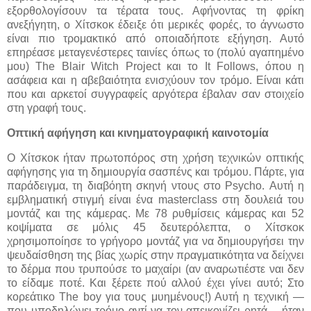
εξορθολογίσουν τα τέρατα τους. Αφήνοντας τη φρίκη
ανεξήγητη, ο Χίτσκοκ έδειξε ότι μερικές φορές, το άγνωστο
είναι πιο τρομακτικό από οποιαδήποτε εξήγηση. Αυτό
επηρέασε μεταγενέστερες ταινίες όπως το (πολύ αγαπημένο
μου) The Blair Witch Project και το It Follows, όπου η
ασάφεια και η αβεβαιότητα ενισχύουν τον τρόμο. Είναι κάτι
που και αρκετοί συγγραφείς αργότερα έβαλαν σαν στοιχείο
στη γραφή τους.
Οπτική αφήγηση και κινηματογραφική καινοτομία
Ο Χίτσκοκ ήταν πρωτοπόρος στη χρήση τεχνικών οπτικής
αφήγησης για τη δημιουργία σασπένς και τρόμου. Πάρτε, για
παράδειγμα, τη διαβόητη σκηνή ντους στο Psycho. Αυτή η
εμβληματική στιγμή είναι ένα masterclass στη δουλειά του
μοντάζ και της κάμερας. Με 78 ρυθμίσεις κάμερας και 52
κοψίματα σε μόλις 45 δευτερόλεπτα, ο Χίτσκοκ
χρησιμοποίησε το γρήγορο μοντάζ για να δημιουργήσει την
ψευδαίσθηση της βίας χωρίς στην πραγματικότητα να δείχνει
το δέρμα που τρυπούσε το μαχαίρι (αν αναρωτιέστε ναι δεν
το είδαμε ποτέ. Και ξέρετε πού αλλού έχει γίνει αυτό; Στο
κορεάτικο The boy για τους μυημένους!) Αυτή η τεχνική —
που υποδηλώνει τρόμο αντί να τον απεικονίζει ρητά— ήταν