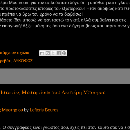
Βέρα Mushroom για τον απλούστατο λόγο ότι η υπόθεση και η γλαφ
από πρωτοκλασάτες ιστορίες του εξωτερικού! Ήταν ακριβώς κάτι τέτ
ι πρέπει να βρω τον χρόνο να τα διαβάσω!
ιαβάσετε (δεν μπορώ να φανταστώ το γιατί, αλλά συμβαίνει και στις
ν εισαγωγή! Αξίζει μόνη της όσο ένα διήγημα (ίσως και παραπάνω γι
υπάρχουν σχόλια:
ρεβάτι
,
ΛΥΚΟΦΩΣ
8 Ιστορίες Μυστηρίου» του Λευτέρη Μπουρου
ες Μυστηρίου
by
Lefteris Bouros
η. Ο συγγραφέας είναι γνωστός σου, έχεις πει στον εαυτό σου να είσ