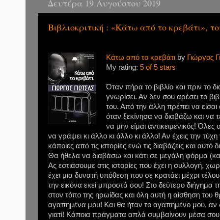
Δευτέρα 19 Αυγούστου 2019
Βιβλιοκριτική : «Κάτω από το κρεβάτι», τ
Κάτω από το κρεβάτι
by
Γιώργος Γ
My rating:
5 of 5 stars
Όταν πήρα το βιβλίο και πριν το δ
γνωρίσει. Αν δεν σου αρέσει το βι
του. Από την άλλη πρέπει να είσαι
όταν ξεκίνησα να διαβάζω και να τε
να μην είμαι αντικειμενικός! Όλες
να γράψει κι άλλο κι άλλο κι άλλο! Αν έχεις την τύχ
κάποιες από τις ιστορίες ενώ τις διαβάζεις και αυτό 
Θα ήθελα να διαβάσω και κάτι σε μεγάλη φόρμα (και
Ας εστιάσουμε στις ιστορίες που έχει η συλλογή, χω
έχει μια δυνατή υπόθεση που σε κρατάει μέχρι τέλο
την εικόνα εκεί μπροστά σου! Στο δεύτερο διήγημα 
στον τόπο της ηρωίδας και όλη αυτή η αίσθηση του θ
αγαπημένα μου! Και θα ήταν το αγαπημένο μου, αν 
γιατί! Κάποια πράγματα απλά συμβαίνουν μέσα σου και