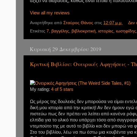
αξίζει να διαβάσεις, καθώς είναι τέτοια η πολυσυλλε
View all my reviews
Αναρτήθηκε από
Σταύρος Θάνος
στις
12:07 μ.μ.
Δεν 
Ετικέτες
7
,
βαγγέλης
,
βιβλιοκριτική
,
ιστορίες
,
ιωσηφίδης
Κυριακή 29 Δεκεμβρίου 2019
Κριτική Βιβλίου: Ονειρικές Αφηγήσεις - The
My rating:
4 of 5 stars
Ως μέρος της δουλειάς δεν μπορούσα να είμαι εντελώ
δική μου ιστορία από την κριτική! Αν δεν ήμουν εγώ
πιστεύω πως δεν πρέπει να λείπει από κανένα ράφι, 
ελπίδα για το υλικό που υπάρχει τόσο από συγγραφεί
ντεμπούτο της με αυτό το βιβλίο και δεν μπορώ να φ
Στα του βιβλίου, λέω να πω έστω μια κουβέντα για κά