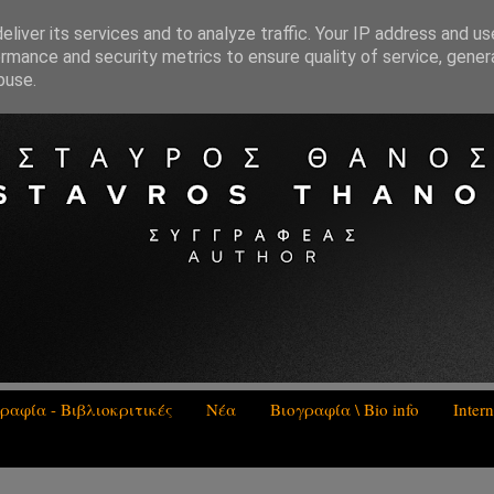
liver its services and to analyze traffic. Your IP address and u
rmance and security metrics to ensure quality of service, gene
buse.
ραφία - Βιβλιοκριτικές
Νέα
Βιογραφία \ Bio info
Inter