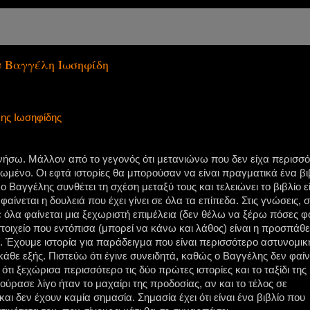
υ Βαγγέλη Ιωσηφίδη
ης Ιωσηφίδης
νήσω. Μάλλον από το γεγονός ότι μετανιώνω που δεν είχα περισσ
μένο. Οι εφτά ιστορίες θα μπορούσαν να είναι πραγματικά ένα βι
 Βαγγέλης συνθέτει τη σχέση μεταξύ τους και τελειώνει το βιβλίο ε
αίνεται η δουλειά που έχει γίνει σε όλα τα επίπεδα. Στις γνώσεις, 
ε όλα φαίνεται μια ξεχωριστή επιμέλεια (δεν θέλω να ξέρω πόσες φ
τοιχείο που εντόπισα (μπορεί να κάνω και λάθος) είναι η προσπάθε
ς. Έχουμε ιστορία για παράδειγμα που είναι περισσότερο αστυνομικ
άθε εξής. Πιστεύω ότι έγινε συνειδητά, καθώς ο Βαγγέλης δεν φαίν
ι ξεχώρισα περισσότερο τις δύο πρώτες ιστορίες και το ταξίδι της
ούρασε λίγο ήταν το μαχαίρι της προδοσίας, αν και το τέλος σε
ι δεν έχουν καμία σημασία. Σημασία έχει ότι είναι ένα βιβλίο που