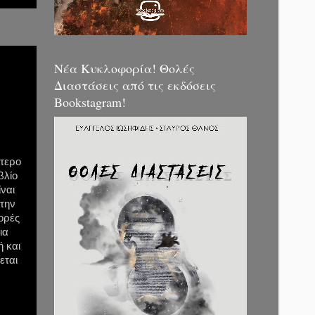
Νέα Κυκλοφορία! Θολές
Διαστάσεις από τις εκδόσεις
Bookstagram!
ότερο
βλίο
ίναι
στην
ορές
ια
ή και
εται