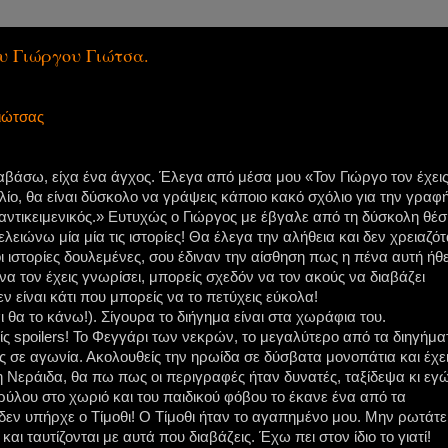
ου Γιώργου Γιώτσα.
ιώτσας
ιαβάσω, είχα ένα άγχος. Έλεγα από μέσα μου «Τον Γιώργο τον έχει
βλίο, θα είναι δύσκολο να γράψεις κάποιο κακό σχόλιο για την γραφ
 αντικειμενικός.» Ευτυχώς ο Γιώργος με έβγαλε από τη δύσκολη θέσ
λειώνω μία μία τις ιστορίες! Θα έλεγα την αλήθεια και δεν χρειαζό
 οι ιστορίες δουλεμένες, σου έδιναν την αίσθηση πως η πένα αυτή ήθ
η να τον έχεις γνωρίσει, μπορείς σχεδόν να τον ακούς να διαβάζει
δεν είναι κάτι που μπορείς να το πετύχεις εύκολα!
 θα το κάνω!). Σίγουρα το διήγημα είναι στα χωράφια του.
ρίς spoilers! Το Φεγγάρι των νεκρών, το μεγαλύτερο από τα διηγήμα
υς σε αγωνία. Ακολουθείς την ηρωίδα σε δύσβατα μονοπάτια και έχε
τη Νεράιδα, θα πω πως οι περιγραφές ήταν δυνατές, ταξίδεψα κι εγ
ρύλου στο χωριό και του παιδικού φόβου το έκανε ένα από τα
δεν υπήρχε ο Τίμοθι! Ο Τίμοθι ήταν το αγαπημένο μου. Μην ρωτάτε
 ταυτίζονται με αυτά που διαβάζεις. Έχω πει στον ίδιο το γιατί!