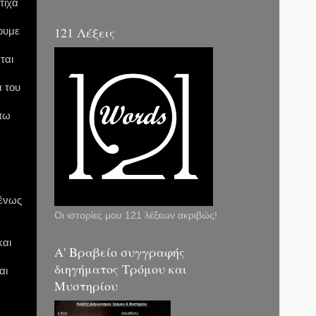
τιχα
121 Λέξεις
ουμε
ται
α του
 πω
μένως
Οι ιστορίες μου 121 λέξεων ακριβώς!
και
Α' Βραβείο συγγραφής
διηγήματος Τρόμου και
αι
Μυστηρίου