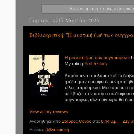
Εμφάνιση αναρτήσεων με ετικέ
Παρασκευή 17 Μαρτίου 2023
Βιβλιοκριτική: ''Η μυστική ζωή των συγγρα
Η μυστική ζωή των συγγραφέων
b
My rating:
5 of 5 stars
Απρόσμενα απολαυστικό! Το διάβα
η ιδέα ήταν όμορφα δεμένη και ήθελ
τέλος απρόσμενο. Μου άρεσε ο τρό
σε έβαζε στην ιστορία σε διάφορα 
συγγραφέα, αλλά σίγουρα θα δώσω 
View all my reviews
Αναρτήθηκε από
Σταύρος Θάνος
στις
8:44 μ.μ.
Δεν υ
Ετικέτες
βιβλιοκριτική