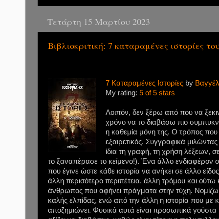
Τετάρτη 15 Μαρτίου 2023
Βιβλιοκριτική: 7 καταραμένες ιστορίες το
7 Καταραμένες Ιστορίες
by
Βαγγέλ
My rating:
5 of 5 stars
Λοιπόν, δεν ξέρω από που να ξεκι
χρόνο να το διαβάσω πιο συμπυκνω
η καθεμία μόνη της. Ο τρόπος που ο
εξαιρετικός. Συγγραφικά μιλώντας φ
ίδια τη γραφή, τη χρήση λέξεων, σ
το ξαναπέρασε το κείμενο!). Ένα άλλο ενδιαφέρον σ
που έγινε ώστε κάθε ιστορία να ανήκει σε άλλο είδο
άλλη περισότερο περιπέτεια, άλλη τρόμου και ούτω κ
άνθρωπος που αφήνει πράγματα στην τύχη. Νομίζω ότ
καλής ελπίδας, ενώ από την άλλη η ιστορία που με κ
αποζημιώνει. Φυσικά αυτά είναι προσωπικά γούστα κα