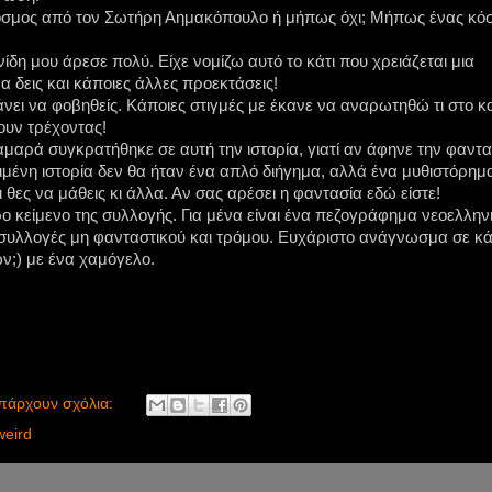
κόσμος από τον Σωτήρη Αημακόπουλο ή μήπως όχι; Μήπως ένας κό
ίδη μου άρεσε πολύ. Είχε νομίζω αυτό το κάτι που χρειάζεται μια
να δεις και κάποιες άλλες προεκτάσεις!
νει να φοβηθείς. Κάποιες στιγμές με έκανε να αναρωτηθώ τι στο κ
ουν τρέχοντας!
αρά συγκρατήθηκε σε αυτή την ιστορία, γιατί αν άφηνε την φαντα
ριμένη ιστορία δεν θα ήταν ένα απλό διήγημα, αλλά ένα μυθιστόρημ
θες να μάθεις κι άλλα. Αν σας αρέσει η φαντασία εδώ είστε!
ο κείμενο της συλλογής. Για μένα είναι ένα πεζογράφημα νεοελλην
 συλλογές μη φανταστικού και τρόμου. Ευχάριστο ανάγνωσμα σε κά
ν;) με ένα χαμόγελο.
πάρχουν σχόλια:
weird