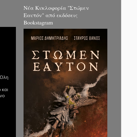
Νέα Κυκλοφορία "Στώμεν
Εαυτόν" από εκδόσεις
Bookstagram
 Όλη
 και
ένο