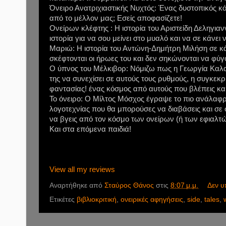
Όνειρο Ανατριχιαστικής Νυχτός: Ένας δυστοπικός 
από το μέλλον μας; Εσείς αποφασίζετε!
Ονείρων κλέφτης : Η ιστορία του Αριστείδη Δεληγιανν
ιστορία για να σου μείνει στο μυαλό και να σε κάνει 
Μαριώ: Η ιστορία του Αντώνη-Δημήτρη Μιλήση σε κά
σκέφτονται οι ήρωες του και δεν σηκώνονται να φύγ
Ο ύπνος του Μέλκιβορ: Νόμιζω πως η Γεωργία Καλαμ
της να συνεχίσει σε αυτούς τους ρυθμούς, η συγκεκ
φαντασίας! ένας κόσμος από αυτούς που βλέπεις και 
Το όνειρο: Ο Μίλτος Μόσχος έγραψε το πιο ανάλαφρ
λογοτεχνίας που θα μπορούσες να διαβάσεις και σε
να βγεις από τον κόσμο των ονείρων (ή των εφιαλτώ
Και στα επόμενα παιδιά!
View all my reviews
Αναρτήθηκε από
Σταύρος Θάνος
στις
8:07 μ.μ.
Δεν υ
Ετικέτες
βιβλιοκριτική
,
ονειρικές αφηγήσεις
,
side
,
tales
,