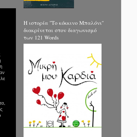
Η ιστορία ''Το κόκκινο Μπαλόνι''
διακρίνεται στον διαγωνισμό
των 121 Words
ς
ή
η
ταν
ελε
τα,
ις
ώ