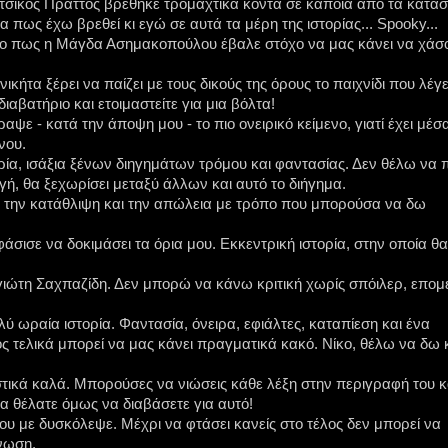
τσίκος Πράττος βρέθηκε τρομαχτικά κοντά σε κάποια από τα κατάσ
 πως έχω βρεθεί κι εγώ σε αυτά τα μέρη της ιστορίας... Spooky...
νο πως η Μάγδα Ασημακοπούλου έβαλε στόχο να μας κάνει να χάσ
τα ξέρει να παίζει με τους δικούς της όρους το παιχνίδι που λέγε
ιαβατήριο και ετοιμαστείτε για μια βόλτα!
ε - κατά την άποψη μου - το πιο ονειρικό κείμενο, γιατί έχει μέσ
νου.
ία, ισάξια ξένων διηγημάτων τρόμου και φαντασίας. Δεν θέλω να
ή, θα ξεχωρίσει μεταξύ άλλων και αυτό το διήγημα.
ε την κατάθλιψη και την απώλεια με τρόπο που μπορούσα να δω
σισε να δοκιμάσει τα όρια μου. Εκκεντρική ιστορία, στην οποία θα
γιώτη Σαχπαζίδη. Δεν μπορώ να κάνω κριτική χωρίς σπόιλερ, επο
 ωραία ιστορία. Φαντασία, όνειρα, εφιάλτες, καταπίεση και ένα
ος τελικά μπορεί να μας κάνει πραγματικά κακό. Νίκο, θέλω να δω 
τικά καλά. Μπορούσες να νιώσεις κάθε λέξη στην περιγραφή του κ
Θα θέλατε όμως να διαβάσετε για αυτό!
ου με δυσκόλεψε. Μέχρι να φτάσει κανείς στο τέλος δεν μπορεί να
γνωση.