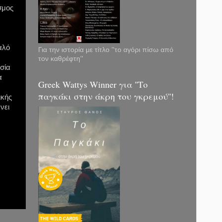
σμος
αλό
Για την ιστορία με τίτλο ''το αγόρι πίσω από
τον καθρέφτη''
σία
α
Greek Wattys Winner για ''Το
παγκάκι στην άκρη του γκρεμού''!
ικής
νει