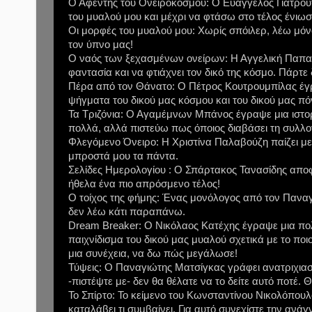
Ο Αφέντης του Ονειρόκοσμου: Ο Ευάγγελος Γιατρου
του μυαλού μου και μέχρι να φτάσω στο τέλος ένιωσα
Οι μορφές του μυαλού μου: Χωρίς σπόιλερ, λέω μό
τον ύπνο μας!
Ο ναός των ξεχασμένων ονείρων: Η Αγγελική Παπανική
φαντασία και να φτιάχνει τον δικό της κόσμο. Πάρτε δ
Πέρα από τον Θάνατο: Ο Πέτρος Κουτρουμπίλας έγραψ
ψήγματα του δικού μας κόσμου και του δικού μας πό
Τα Τριζόνια: Ο Αγαμέμνων Μπάνος έγραψε μια ιστορ
πολλά, αλλά πιστεύω πως όποιος διαβάσει τη συλλογ
Φλεγόμενο Όνειρο: Η Χριστίνα Παλαβούζη παίζει μ
μπροστά μου τα πάντα.
Σελίδες Ημερολογίου : Ο Σπάρτακος Τανασίδης αποφά
ήθελα ένα πιο απρόσμενο τέλος!
Ο τοίχος της φήμης: Ένας μονόλογος από τον Πανα
δεν λέω κάτι παραπάνω.
Dream Breaker: Ο Νικόλαος Κατέχης έγραψε μια πολύ
παιχνίδισμα του δικού μας μυαλού σχετικά με το ποι
μια συνέχεια, να δω πώς μεγάλωσε!
Τύψεις: Ο Παναγιώτης Ματσίγκας γράφει ανατριχιασ
-πιστέψτε με- δεν θα θέλατε να το δείτε αυτό ποτέ. 
Το Σπίρτο: Το κείμενο του Κωνσταντίνου Νικολόπουλ
καταλάβει τι συμβαίνει. Για αυτό συνεχίστε την ανά