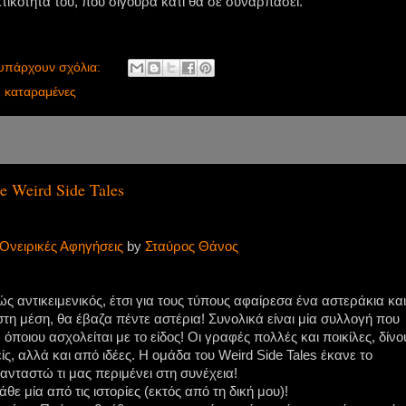
κτικότητα του, που σίγουρα κάτι θα σε συναρπάσει.
υπάρχουν σχόλια:
,
καταραμένες
 Weird Side Tales
Ονειρικές Αφηγήσεις
by
Σταύρος Θάνος
ς αντικειμενικός, έτσι για τους τύπους αφαίρεσα ένα αστεράκια και
 στη μέση, θα έβαζα πέντε αστέρια! Συνολικά είναι μία συλλογή που
όποιου ασχολείται με το είδος! Οι γραφές πολλές και ποικίλες, δίνο
ς, αλλά και από ιδέες. Η ομάδα του Weird Side Tales έκανε το
ανταστώ τι μας περιμένει στη συνέχεια!
θε μία από τις ιστορίες (εκτός από τη δική μου)!