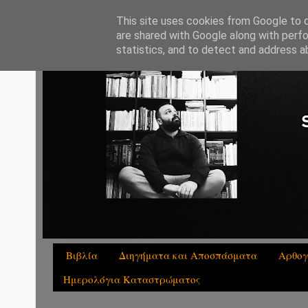
This site uses cookies from Google to de
are shared with Google along with perfo
statistics, and to detect and address a
Βιβλία
Διηγήματα και Αποσπάσματα
Αρθογ
Ημερολόγια Καταστρώματος