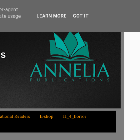
ser-agent
rate usage
LEARN MORE
GOT IT
national Readers
E-shop
H_4_horror