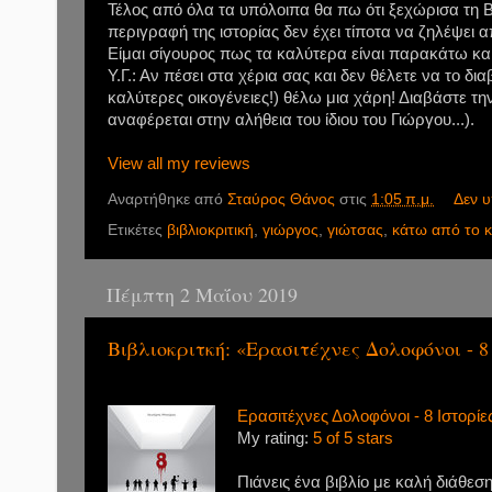
Τέλος από όλα τα υπόλοιπα θα πω ότι ξεχώρισα τη 
περιγραφή της ιστορίας δεν έχει τίποτα να ζηλέψει 
Είμαι σίγουρος πως τα καλύτερα είναι παρακάτω κα
Υ.Γ.: Αν πέσει στα χέρια σας και δεν θέλετε να το δ
καλύτερες οικογένειες!) θέλω μια χάρη! Διαβάστε τη
αναφέρεται στην αλήθεια του ίδιου του Γιώργου...).
View all my reviews
Αναρτήθηκε από
Σταύρος Θάνος
στις
1:05 π.μ.
Δεν 
Ετικέτες
βιβλιοκριτική
,
γιώργος
,
γιώτσας
,
κάτω από το κ
Πέμπτη 2 Μαΐου 2019
Βιβλιοκριτκή: «Ερασιτέχνες Δολοφόνοι - 
Ερασιτέχνες Δολοφόνοι - 8 Ιστορί
My rating:
5 of 5 stars
Πιάνεις ένα βιβλίο με καλή διάθεσ